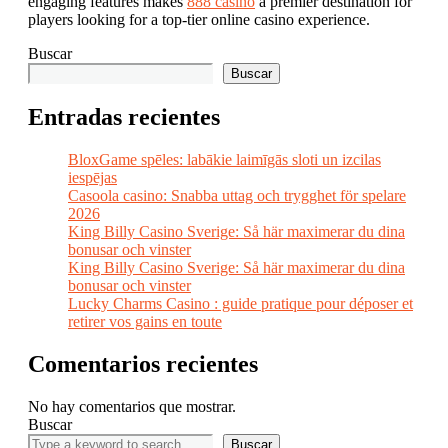
engaging features makes
888 casino
a premier destination for
players looking for a top-tier online casino experience.
Buscar
Buscar
Entradas recientes
BloxGame spēles: labākie laimīgās sloti un izcilas
iespējas
Casoola casino: Snabba uttag och trygghet för spelare
2026
King Billy Casino Sverige: Så här maximerar du dina
bonusar och vinster
King Billy Casino Sverige: Så här maximerar du dina
bonusar och vinster
Lucky Charms Casino : guide pratique pour déposer et
retirer vos gains en toute
Comentarios recientes
No hay comentarios que mostrar.
Buscar
Buscar