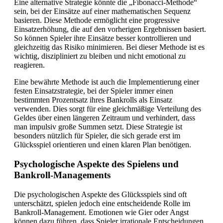
Eine alternative Strategie könnte die „Fibonacci-Methode“
sein, bei der Einsätze auf einer mathematischen Sequenz
basieren. Diese Methode ermöglicht eine progressive
Einsatzerhöhung, die auf den vorherigen Ergebnissen basiert.
So können Spieler ihre Einsätze besser kontrollieren und
gleichzeitig das Risiko minimieren. Bei dieser Methode ist es
wichtig, diszipliniert zu bleiben und nicht emotional zu
reagieren.
Eine bewährte Methode ist auch die Implementierung einer
festen Einsatzstrategie, bei der Spieler immer einen
bestimmten Prozentsatz ihres Bankrolls als Einsatz
verwenden. Dies sorgt für eine gleichmäßige Verteilung des
Geldes über einen längeren Zeitraum und verhindert, dass
man impulsiv große Summen setzt. Diese Strategie ist
besonders nützlich für Spieler, die sich gerade erst im
Glücksspiel orientieren und einen klaren Plan benötigen.
Psychologische Aspekte des Spielens und
Bankroll-Managements
Die psychologischen Aspekte des Glücksspiels sind oft
unterschätzt, spielen jedoch eine entscheidende Rolle im
Bankroll-Management. Emotionen wie Gier oder Angst
können dazu führen, dass Spieler irrationale Entscheidungen