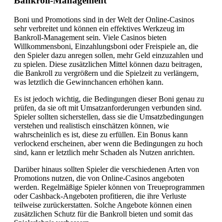
Bankroll-Management
Boni und Promotions sind in der Welt der Online-Casinos
sehr verbreitet und können ein effektives Werkzeug im
Bankroll-Management sein. Viele Casinos bieten
Willkommensboni, Einzahlungsboni oder Freispiele an, die
den Spieler dazu anregen sollen, mehr Geld einzuzahlen und
zu spielen. Diese zusätzlichen Mittel können dazu beitragen,
die Bankroll zu vergrößern und die Spielzeit zu verlängern,
was letztlich die Gewinnchancen erhöhen kann.
Es ist jedoch wichtig, die Bedingungen dieser Boni genau zu
prüfen, da sie oft mit Umsatzanforderungen verbunden sind.
Spieler sollten sicherstellen, dass sie die Umsatzbedingungen
verstehen und realistisch einschätzen können, wie
wahrscheinlich es ist, diese zu erfüllen. Ein Bonus kann
verlockend erscheinen, aber wenn die Bedingungen zu hoch
sind, kann er letztlich mehr Schaden als Nutzen anrichten.
Darüber hinaus sollten Spieler die verschiedenen Arten von
Promotions nutzen, die von Online-Casinos angeboten
werden. Regelmäßige Spieler können von Treueprogrammen
oder Cashback-Angeboten profitieren, die ihre Verluste
teilweise zurückerstatten. Solche Angebote können einen
zusätzlichen Schutz für die Bankroll bieten und somit das