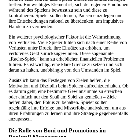
treffen. Ein wichtiges Element ist, sich der eigenen Emotionen
während des Spielens bewusst zu sein und diese zu
kontrollieren. Spieler sollten lernen, Pausen einzulegen und
ihre Entscheidungen rational zu überdenken, um impulsives
Handeln zu vermeiden.
Ein weiterer psychologischer Faktor ist die Wahrnehmung
von Verlusten. Viele Spieler fühlen sich nach einer Reihe von
Verlusten unter Druck, ihre Einsätze zu erhöhen, um
verlorenes Geld zurückzugewinnen. Diese sogenannte
„Rache-Spiele“ kann zu erheblichen finanziellen Problemen
führen. Es ist wichtig, eine klare Grenze zu setzen und sich
daran zu halten, unabhängig von den Umständen im Spiel.
Zusätzlich kann das Festlegen von Zielen helfen, die
Motivation und Disziplin beim Spielen aufrechtzuerhalten. Ob
es darum geht, eine bestimmte Gewinnsumme zu erreichen
oder einfach nur den Spaß am Spiel zu genießen – Ziele
helfen dabei, den Fokus zu behalten. Spieler sollten
regelmäßig ihre Erfolge und Misserfolge analysieren, um aus
ihren Erfahrungen zu lernen und ihre Strategie gegebenenfalls
anzupassen.
Die Rolle von Boni und Promotions im