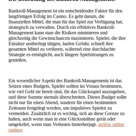
Bankroll-Management ist ein entscheidender Faktor für den
langfristigen Erfolg im Casino. Es geht darum, die
finanziellen Mittel, die man für das Spiel zur Verfügung hat,
strategisch zu verwalten. Durch ein effektives Bankroll-
Management kann man die Risiken minimieren und
gleichzeitig die Gewinnchancen maximieren. Spieler, die ihre
Einsätze unüberlegt tätigen, laufen Gefahr, schnell ihre
gesamten Mittel zu verlieren, während eine durchdachte
Strategie es ermöglicht, auch längere Spielsitzungen zu
genießen.
Ein wesentlicher Aspekt des Bankroll-Managements ist das
Setzen eines Budgets. Spieler sollten im Voraus bestimmen,
wie viel Geld sie bereit sind, für das Glücksspiel auszugeben,
und diese Summe niemals überschreiten. Dieses Budget sollte
nicht nur für einen Abend, sondern für einen bestimmten
Zeitraum festgelegt werden, um impulsives Spielen zu
vermeiden. Zusätzlich ist es wichtig, sich an diese Grenze zu
halten, auch wenn man in eine Glückssträhne gerät oder
umgekehrt, wenn man Verlusten hinterherjagt.
seriöse online
casinos