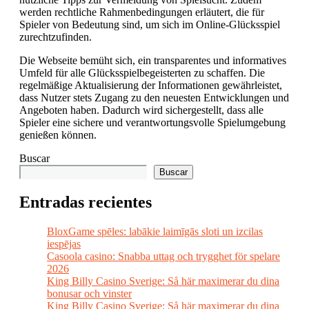
werden rechtliche Rahmenbedingungen erläutert, die für
Spieler von Bedeutung sind, um sich im Online-Glücksspiel
zurechtzufinden.
Die Webseite bemüht sich, ein transparentes und informatives
Umfeld für alle Glücksspielbegeisterten zu schaffen. Die
regelmäßige Aktualisierung der Informationen gewährleistet,
dass Nutzer stets Zugang zu den neuesten Entwicklungen und
Angeboten haben. Dadurch wird sichergestellt, dass alle
Spieler eine sichere und verantwortungsvolle Spielumgebung
genießen können.
Buscar
Buscar
Entradas recientes
BloxGame spēles: labākie laimīgās sloti un izcilas
iespējas
Casoola casino: Snabba uttag och trygghet för spelare
2026
King Billy Casino Sverige: Så här maximerar du dina
bonusar och vinster
King Billy Casino Sverige: Så här maximerar du dina