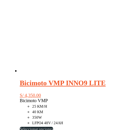
página
de
producto
Bicimoto VMP INNO9 LITE
S/
4,350.00
Bicimoto VMP
25 KM/H
40 KM
350W
LFPO4 48V / 24AH
Este
Seleccionar opciones