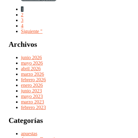
producto
1
tiene
2
múltiples
3
variantes.
4
Las
Siguiente "
opciones
se
pueden
Archivos
elegir
en
junio 2026
la
mayo 2026
página
abril 2026
de
marzo 2026
producto
febrero 2026
enero 2026
junio 2023
mayo 2023
marzo 2023
febrero 2023
Categorías
apuestas