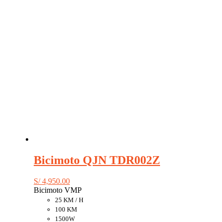
en
la
página
de
producto
Bicimoto QJN TDR002Z
S/
4,950.00
Bicimoto VMP
25 KM / H
100 KM
1500W