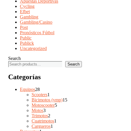
Apuestas Deportivas
Cycling
Efbet
Gambling
Gambling/Casino
Post
Pronósticos Fútbol
Public
Publick
Uncategorized
Search
Search
Categorías
28
Equipos
28
productos
1
Scooters
1
producto
15
Bicimotos (vmp)
15
5
productos
Motoscooter
5
3
productos
Motos
3
productos
2
Trimotos
2
productos
1
Cuatrimotos
1
1
producto
Cargueros
1