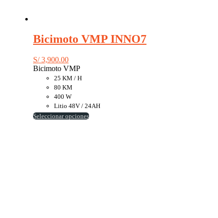
Bicimoto VMP INNO7
S/
3,900.00
Bicimoto VMP
25 KM / H
80 KM
400 W
Litio 48V / 24AH
Este
Seleccionar opciones
producto
tiene
múltiples
variantes.
Las
opciones
se
pueden
elegir
en
la