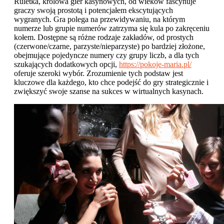
Ruletka, królowa gier kasynowych, od wieków fascynuje
graczy swoją prostotą i potencjałem ekscytujących
wygranych. Gra polega na przewidywaniu, na którym
numerze lub grupie numerów zatrzyma się kula po zakręceniu
kołem. Dostępne są różne rodzaje zakładów, od prostych
(czerwone/czarne, parzyste/nieparzyste) po bardziej złożone,
obejmujące pojedyncze numery czy grupy liczb, a dla tych
szukających dodatkowych opcji,
https://pokoje-maria.pl/
oferuje szeroki wybór. Zrozumienie tych podstaw jest
kluczowe dla każdego, kto chce podejść do gry strategicznie i
zwiększyć swoje szanse na sukces w wirtualnych kasynach.