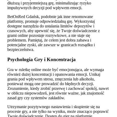
dłuższą i przyjemniejszą grę, minimalizując ryzyko
impulsywnych decyzji pod wpływem emocji.
BetOnRed Gdańsk, podobnie jak inne renomowane
platformy, promuje odpowiedzialną grę. Wykorzystaj
dostępne narzędzia do ustalania limitów depozytów i
czasowych, aby upewnić się, że Twoje doświadczenie z
grami online pozostaje rozrywkowe, a nie staje się
problemem. Pamiętaj, że celem jest dobra zabawa i
potencjalne zyski, ale zawsze w granicach rozsądku i
bezpieczeństwa.
Psychologia Gry i Koncentracja
Gra w ruletkę online może być emocjonująca, ale wymaga
również dużej koncentracji i opanowania emocji. Unikaj
grania pod wpływem stresu, zmęczenia lub alkoholu,
ponieważ mogą one prowadzić do błędnych decyzji.
Zrozumienie, kiedy zrobić przerwę i zachować spokój, nawet
w obliczu niepowodzeń, jest równie ważne, jak znajomość
zasad gry czy systemów zakładów.
Utrzymanie pozytywnego nastawienia i skupienie się na
procesie gry, a nie tylko na wyniku, może znacząco poprawić
Twoje doświadczenie. Dostęp do gier na platformie