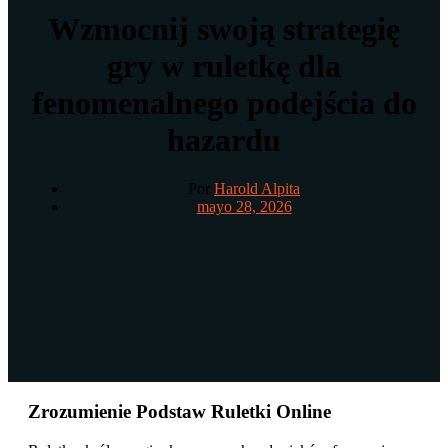
Wzmocnij swoją strategię
gry w ruletkę dla
fenomenalnego podejścia do
hazardu
Por
Harold Alpita
mayo 28, 2026
Zrozumienie Podstaw Ruletki Online