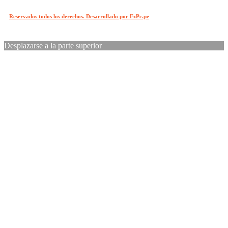
Reservados todos los derechos. Desarrollado por EzPc.pe
Desplazarse a la parte superior