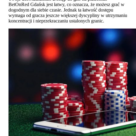
BetOnRed Gdańsk jest łatwy, co oznacza, że możesz grać w
dogodnym dla siebie czasie. Jednak ta łatwość dostępu
wymaga od gracza jeszcze większej dyscypliny w utrzymaniu
koncentracji i nieprzekraczaniu ustalonych granic.