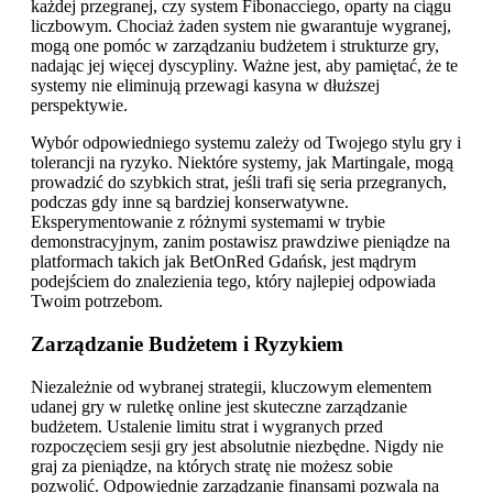
każdej przegranej, czy system Fibonacciego, oparty na ciągu
liczbowym. Chociaż żaden system nie gwarantuje wygranej,
mogą one pomóc w zarządzaniu budżetem i strukturze gry,
nadając jej więcej dyscypliny. Ważne jest, aby pamiętać, że te
systemy nie eliminują przewagi kasyna w dłuższej
perspektywie.
Wybór odpowiedniego systemu zależy od Twojego stylu gry i
tolerancji na ryzyko. Niektóre systemy, jak Martingale, mogą
prowadzić do szybkich strat, jeśli trafi się seria przegranych,
podczas gdy inne są bardziej konserwatywne.
Eksperymentowanie z różnymi systemami w trybie
demonstracyjnym, zanim postawisz prawdziwe pieniądze na
platformach takich jak BetOnRed Gdańsk, jest mądrym
podejściem do znalezienia tego, który najlepiej odpowiada
Twoim potrzebom.
Zarządzanie Budżetem i Ryzykiem
Niezależnie od wybranej strategii, kluczowym elementem
udanej gry w ruletkę online jest skuteczne zarządzanie
budżetem. Ustalenie limitu strat i wygranych przed
rozpoczęciem sesji gry jest absolutnie niezbędne. Nigdy nie
graj za pieniądze, na których stratę nie możesz sobie
pozwolić. Odpowiednie zarządzanie finansami pozwala na