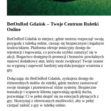
BetOnRed Gdańsk – Twoje Centrum Ruletki
Online
BetOnRed Gdańsk to miejsce, gdzie możesz rozpocząć swoją
przygodę z ruletką online, ciesząc się bezpiecznym i legalnym
środowiskiem. Platforma oferuje intuicyjny dostęp do
rejestracji i logowania, co pozwala szybko zanurzyć się w
akcji. Bogactwo dostępnych promocji i bonusów powitalnych
stanowi dodatkowy atut, który może zwiększyć Twoje szanse
na wygraną i zapewnić bardziej satysfakcjonujące wrażenia z
gry.
Dołączając do BetOnRed Gdańsk, zyskujesz dostęp do
różnorodnych stołów do ruletki, gdzie możesz zastosować
swoje strategie i przetestować różne systemy. Bezpieczne
transakcje i wsparcie klienta zapewniają spokój ducha,
pozwalając Ci w pełni skupić się na emocjach płynących z
gry. Skorzystaj z oferowanych możliwości, aby w pełni
czerpać radość z gry w ruletkę online.