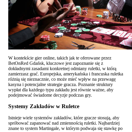
W kontekście gier online, takich jak te oferowane przez
BetOnRed Gdańsk, kluczowe jest zapoznanie się z
dokładnymi zasadami konkretnej odmiany ruletki, w którą
zamierzasz grać. Europejska, amerykańska i francuska ruletka
różnią się nieznacznie, co może mieć wpływ na przewagę
kasyna i potencjalne strategie gracza. Poznanie struktury
wypłat dla każdego typu zakładu jest równie ważne, aby
podejmować świadome decyzje podczas gry.
Systemy Zakładów w Ruletce
Istnieje wiele systemów zakładów, które gracze stosują, aby
spróbować zapanować nad zmiennością ruletki. Najbardziej
znane to system Martingale, w którym podwaja się stawkę po