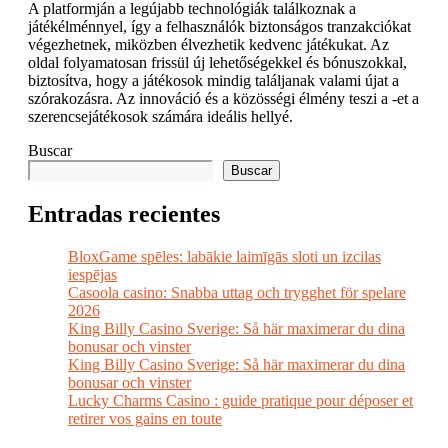
A platformján a legújabb technológiák találkoznak a
játékélménnyel, így a felhasználók biztonságos tranzakciókat
végezhetnek, miközben élvezhetik kedvenc játékukat. Az
oldal folyamatosan frissül új lehetőségekkel és bónuszokkal,
biztosítva, hogy a játékosok mindig találjanak valami újat a
szórakozásra. Az innováció és a közösségi élmény teszi a -et a
szerencsejátékosok számára ideális hellyé.
Buscar
Buscar
Entradas recientes
BloxGame spēles: labākie laimīgās sloti un izcilas
iespējas
Casoola casino: Snabba uttag och trygghet för spelare
2026
King Billy Casino Sverige: Så här maximerar du dina
bonusar och vinster
King Billy Casino Sverige: Så här maximerar du dina
bonusar och vinster
Lucky Charms Casino : guide pratique pour déposer et
retirer vos gains en toute