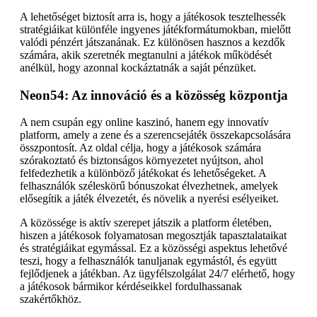
A lehetőséget biztosít arra is, hogy a játékosok tesztelhessék
stratégiáikat különféle ingyenes játékformátumokban, mielőtt
valódi pénzért játszanának. Ez különösen hasznos a kezdők
számára, akik szeretnék megtanulni a játékok működését
anélkül, hogy azonnal kockáztatnák a saját pénzüket.
Neon54: Az innováció és a közösség központja
A nem csupán egy online kaszinó, hanem egy innovatív
platform, amely a zene és a szerencsejáték összekapcsolására
összpontosít. Az oldal célja, hogy a játékosok számára
szórakoztató és biztonságos környezetet nyújtson, ahol
felfedezhetik a különböző játékokat és lehetőségeket. A
felhasználók széleskörű bónuszokat élvezhetnek, amelyek
elősegítik a játék élvezetét, és növelik a nyerési esélyeiket.
A közössége is aktív szerepet játszik a platform életében,
hiszen a játékosok folyamatosan megosztják tapasztalataikat
és stratégiáikat egymással. Ez a közösségi aspektus lehetővé
teszi, hogy a felhasználók tanuljanak egymástól, és együtt
fejlődjenek a játékban. Az ügyfélszolgálat 24/7 elérhető, hogy
a játékosok bármikor kérdéseikkel fordulhassanak
szakértőkhöz.