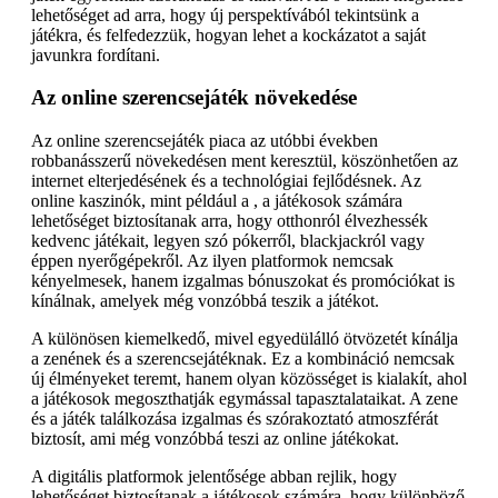
lehetőséget ad arra, hogy új perspektívából tekintsünk a
játékra, és felfedezzük, hogyan lehet a kockázatot a saját
javunkra fordítani.
Az online szerencsejáték növekedése
Az online szerencsejáték piaca az utóbbi években
robbanásszerű növekedésen ment keresztül, köszönhetően az
internet elterjedésének és a technológiai fejlődésnek. Az
online kaszinók, mint például a , a játékosok számára
lehetőséget biztosítanak arra, hogy otthonról élvezhessék
kedvenc játékait, legyen szó pókerről, blackjackról vagy
éppen nyerőgépekről. Az ilyen platformok nemcsak
kényelmesek, hanem izgalmas bónuszokat és promóciókat is
kínálnak, amelyek még vonzóbbá teszik a játékot.
A különösen kiemelkedő, mivel egyedülálló ötvözetét kínálja
a zenének és a szerencsejátéknak. Ez a kombináció nemcsak
új élményeket teremt, hanem olyan közösséget is kialakít, ahol
a játékosok megoszthatják egymással tapasztalataikat. A zene
és a játék találkozása izgalmas és szórakoztató atmoszférát
biztosít, ami még vonzóbbá teszi az online játékokat.
A digitális platformok jelentősége abban rejlik, hogy
lehetőséget biztosítanak a játékosok számára, hogy különböző