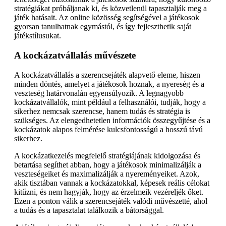
stratégiákat próbáljanak ki, és közvetlenül tapasztalják meg a
játék hatásait. Az online közösség segítségével a játékosok
gyorsan tanulhatnak egymástól, és így fejleszthetik saját
játékstílusukat.
A kockázatvállalás művészete
A kockázatvállalás a szerencsejáték alapvető eleme, hiszen
minden döntés, amelyet a játékosok hoznak, a nyereség és a
veszteség határvonalán egyensúlyozik. A legnagyobb
kockázatvállalók, mint például a felhasználói, tudják, hogy a
sikerhez nemcsak szerencse, hanem tudás és stratégia is
szükséges. Az elengedhetetlen információk összegyűjtése és a
kockázatok alapos felmérése kulcsfontosságú a hosszú távú
sikerhez.
A kockázatkezelés megfelelő stratégiájának kidolgozása és
betartása segíthet abban, hogy a játékosok minimalizálják a
veszteségeiket és maximalizálják a nyereményeiket. Azok,
akik tisztában vannak a kockázatokkal, képesek reális célokat
kitűzni, és nem hagyják, hogy az érzelmeik vezéreljék őket.
Ezen a ponton válik a szerencsejáték valódi művészetté, ahol
a tudás és a tapasztalat találkozik a bátorsággal.