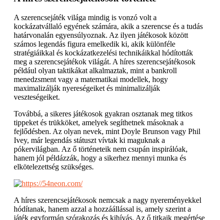
A szerencsejáték világa mindig is vonzó volt a
kockázatvállaló egyének számára, akik a szerencse és a tudás
határvonalán egyensúlyoznak. Az ilyen játékosok között
számos legendás figura emelkedik ki, akik különféle
stratégiáikkal és kockázatkezelési technikáikkal hódították
meg a szerencsejátékok világát. A híres szerencsejátékosok
például olyan taktikákat alkalmaztak, mint a bankroll
menedzsment vagy a matematikai modellek, hogy
maximalizálják nyereségeiket és minimalizálják
veszteségeiket.
Továbbá, a sikeres játékosok gyakran osztanak meg titkos
tippeket és trükköket, amelyek segíthetnek másoknak a
fejlődésben. Az olyan nevek, mint Doyle Brunson vagy Phil
Ivey, már legendás státuszt vívtak ki maguknak a
pókervilágban. Az ő történeteik nem csupán inspirálóak,
hanem jól példázzák, hogy a sikerhez mennyi munka és
elkötelezettség szükséges.
A híres szerencsejátékosok nemcsak a nagy nyereményekkel
hódítanak, hanem azzal a hozzáállással is, amely szerint a
játék egyformán szórakozás és kihívás. Az ő titkaik megértése