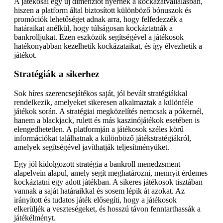
A játékosai egy új dimenziót nyernek a kockázatvállalásban,
hiszen a platform által biztosított különböző bónuszok és
promóciók lehetőséget adnak arra, hogy felfedezzék a
határaikat anélkül, hogy túlságosan kockáztatnák a
bankrolljukat. Ezen eszközök segítségével a játékosok
hatékonyabban kezelhetik kockázataikat, és így élvezhetik a
játékot.
Stratégiák a sikerhez
Sok híres szerencsejátékos saját, jól bevált stratégiákkal
rendelkezik, amelyeket sikeresen alkalmaztak a különféle
játékok során. A stratégiai megközelítés nemcsak a pókernél,
hanem a blackjack, rulett és más kaszinójátékok esetében is
elengedhetetlen. A platformján a játékosok széles körű
információkat találhatnak a különböző játékstratégiákról,
amelyek segítségével javíthatják teljesítményüket.
Egy jól kidolgozott stratégia a bankroll menedzsment
alapelvein alapul, amely segít meghatározni, mennyit érdemes
kockáztatni egy adott játékban. A sikeres játékosok tisztában
vannak a saját határaikkal és sosem lépik át azokat. Az
irányított és tudatos játék elősegíti, hogy a játékosok
elkerüljék a veszteségeket, és hosszú távon fenntarthassák a
játékélményt.