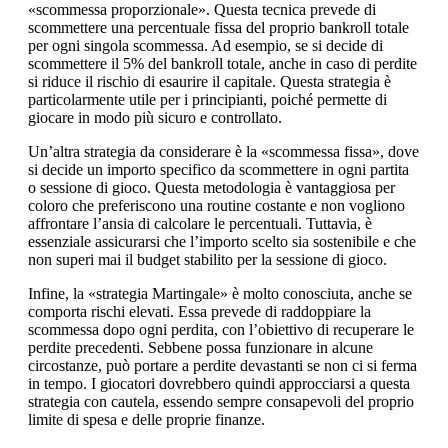
«scommessa proporzionale». Questa tecnica prevede di
scommettere una percentuale fissa del proprio bankroll totale
per ogni singola scommessa. Ad esempio, se si decide di
scommettere il 5% del bankroll totale, anche in caso di perdite
si riduce il rischio di esaurire il capitale. Questa strategia è
particolarmente utile per i principianti, poiché permette di
giocare in modo più sicuro e controllato.
Un’altra strategia da considerare è la «scommessa fissa», dove
si decide un importo specifico da scommettere in ogni partita
o sessione di gioco. Questa metodologia è vantaggiosa per
coloro che preferiscono una routine costante e non vogliono
affrontare l’ansia di calcolare le percentuali. Tuttavia, è
essenziale assicurarsi che l’importo scelto sia sostenibile e che
non superi mai il budget stabilito per la sessione di gioco.
Infine, la «strategia Martingale» è molto conosciuta, anche se
comporta rischi elevati. Essa prevede di raddoppiare la
scommessa dopo ogni perdita, con l’obiettivo di recuperare le
perdite precedenti. Sebbene possa funzionare in alcune
circostanze, può portare a perdite devastanti se non ci si ferma
in tempo. I giocatori dovrebbero quindi approcciarsi a questa
strategia con cautela, essendo sempre consapevoli del proprio
limite di spesa e delle proprie finanze.