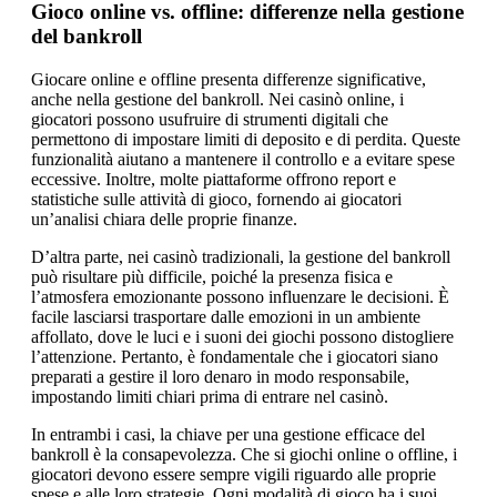
Gioco online vs. offline: differenze nella gestione
del bankroll
Giocare online e offline presenta differenze significative,
anche nella gestione del bankroll. Nei casinò online, i
giocatori possono usufruire di strumenti digitali che
permettono di impostare limiti di deposito e di perdita. Queste
funzionalità aiutano a mantenere il controllo e a evitare spese
eccessive. Inoltre, molte piattaforme offrono report e
statistiche sulle attività di gioco, fornendo ai giocatori
un’analisi chiara delle proprie finanze.
D’altra parte, nei casinò tradizionali, la gestione del bankroll
può risultare più difficile, poiché la presenza fisica e
l’atmosfera emozionante possono influenzare le decisioni. È
facile lasciarsi trasportare dalle emozioni in un ambiente
affollato, dove le luci e i suoni dei giochi possono distogliere
l’attenzione. Pertanto, è fondamentale che i giocatori siano
preparati a gestire il loro denaro in modo responsabile,
impostando limiti chiari prima di entrare nel casinò.
In entrambi i casi, la chiave per una gestione efficace del
bankroll è la consapevolezza. Che si giochi online o offline, i
giocatori devono essere sempre vigili riguardo alle proprie
spese e alle loro strategie. Ogni modalità di gioco ha i suoi