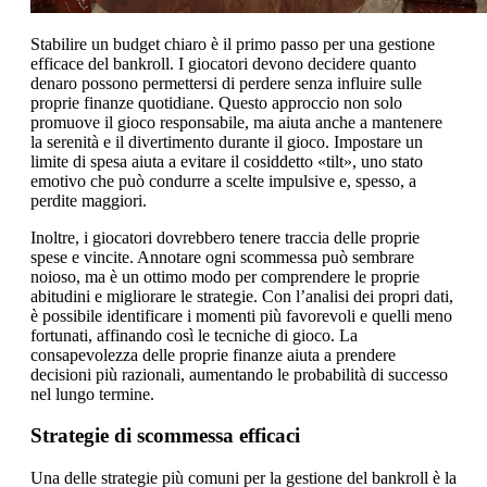
Stabilire un budget chiaro è il primo passo per una gestione
efficace del bankroll. I giocatori devono decidere quanto
denaro possono permettersi di perdere senza influire sulle
proprie finanze quotidiane. Questo approccio non solo
promuove il gioco responsabile, ma aiuta anche a mantenere
la serenità e il divertimento durante il gioco. Impostare un
limite di spesa aiuta a evitare il cosiddetto «tilt», uno stato
emotivo che può condurre a scelte impulsive e, spesso, a
perdite maggiori.
Inoltre, i giocatori dovrebbero tenere traccia delle proprie
spese e vincite. Annotare ogni scommessa può sembrare
noioso, ma è un ottimo modo per comprendere le proprie
abitudini e migliorare le strategie. Con l’analisi dei propri dati,
è possibile identificare i momenti più favorevoli e quelli meno
fortunati, affinando così le tecniche di gioco. La
consapevolezza delle proprie finanze aiuta a prendere
decisioni più razionali, aumentando le probabilità di successo
nel lungo termine.
Strategie di scommessa efficaci
Una delle strategie più comuni per la gestione del bankroll è la