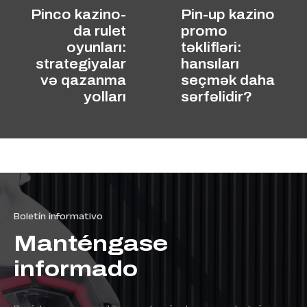
Pinco kazino-
Pin-up kazino
da rulet
promo
oyunları:
təklifləri:
strategiyalar
hansıları
və qazanma
seçmək daha
yolları
sərfəlidir?
Boletín informativo
Manténgase
informado