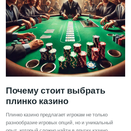
Почему стоит выбрать
плинко казино
Плинко казино предлагает игрокам не только
разнообразие игровых опций, но и уникальный
опыт, который сложно найти в других казино.