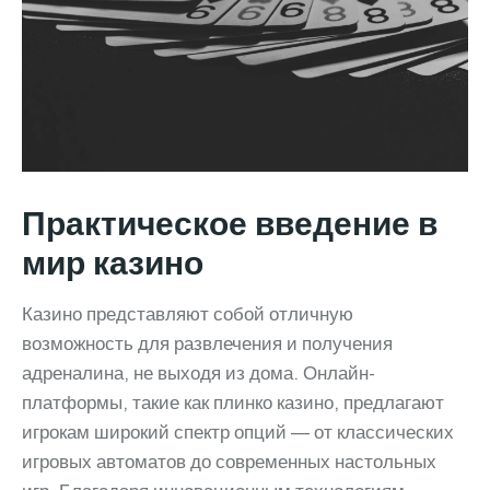
Практическое введение в
мир казино
Казино представляют собой отличную
возможность для развлечения и получения
адреналина, не выходя из дома. Онлайн-
платформы, такие как плинко казино, предлагают
игрокам широкий спектр опций — от классических
игровых автоматов до современных настольных