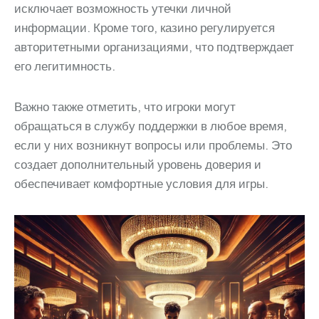
исключает возможность утечки личной
информации. Кроме того, казино регулируется
авторитетными организациями, что подтверждает
его легитимность.
Важно также отметить, что игроки могут
обращаться в службу поддержки в любое время,
если у них возникнут вопросы или проблемы. Это
создает дополнительный уровень доверия и
обеспечивает комфортные условия для игры.