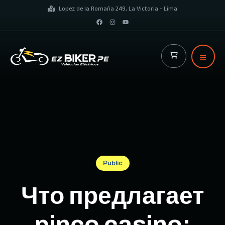
Lopez de la Romaña 249, La Victoria - Lima
Public
Что предлагает
pinco casino: