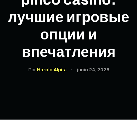
лучшие игровые
опции и
впечатления
Por
Harold Alpita
junio 24, 2026