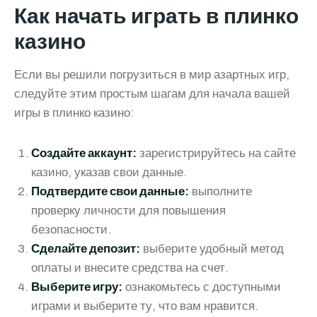
Как начать играть в плинко
казино
Если вы решили погрузиться в мир азартных игр,
следуйте этим простым шагам для начала вашей
игры в плинко казино:
Создайте аккаунт:
зарегистрируйтесь на сайте
казино, указав свои данные.
Подтвердите свои данные:
выполните
проверку личности для повышения
безопасности.
Сделайте депозит:
выберите удобный метод
оплаты и внесите средства на счет.
Выберите игру:
ознакомьтесь с доступными
играми и выберите ту, что вам нравится.