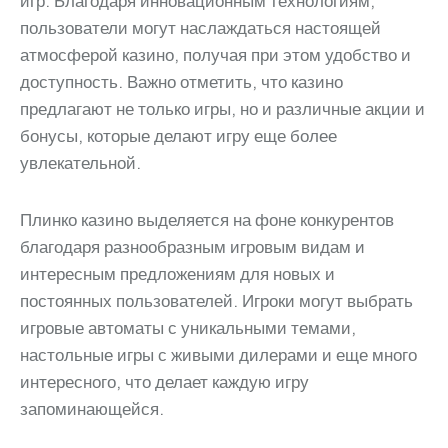
игр. Благодаря инновационным технологиям,
пользователи могут наслаждаться настоящей
атмосферой казино, получая при этом удобство и
доступность. Важно отметить, что казино
предлагают не только игры, но и различные акции и
бонусы, которые делают игру еще более
увлекательной.
Плинко казино выделяется на фоне конкурентов
благодаря разнообразным игровым видам и
интересным предложениям для новых и
постоянных пользователей. Игроки могут выбрать
игровые автоматы с уникальными темами,
настольные игры с живыми дилерами и еще много
интересного, что делает каждую игру
запоминающейся.