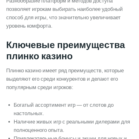
Разнообразие платформ и методов доступа
позволяет игрокам выбирать наиболее удобный
способ для игры, что значительно увеличивает
уровень комфорта.
Ключевые преимущества
плинко казино
Плинко казино имеет ряд преимуществ, которые
выделяют его среди конкурентов и делают его
популярным среди игроков:
Богатый ассортимент игр — от слотов до
настольных.
Наличие живых игр с реальными дилерами для
полноценного опыта.
Привлекательные бонусы и акции для новых и