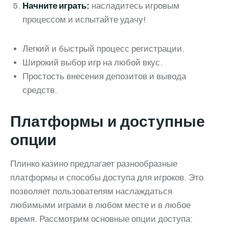
Начните играть:
насладитесь игровым
процессом и испытайте удачу!
Легкий и быстрый процесс регистрации.
Широкий выбор игр на любой вкус.
Простость внесения депозитов и вывода
средств.
Платформы и доступные
опции
Плинко казино предлагает разнообразные
платформы и способы доступа для игроков. Это
позволяет пользователям наслаждаться
любимыми играми в любом месте и в любое
время. Рассмотрим основные опции доступа: