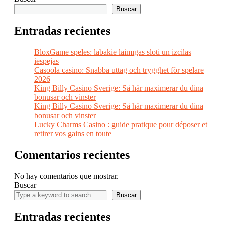
Buscar
Entradas recientes
BloxGame spēles: labākie laimīgās sloti un izcilas
iespējas
Casoola casino: Snabba uttag och trygghet för spelare
2026
King Billy Casino Sverige: Så här maximerar du dina
bonusar och vinster
King Billy Casino Sverige: Så här maximerar du dina
bonusar och vinster
Lucky Charms Casino : guide pratique pour déposer et
retirer vos gains en toute
Comentarios recientes
No hay comentarios que mostrar.
Buscar
Buscar
Entradas recientes