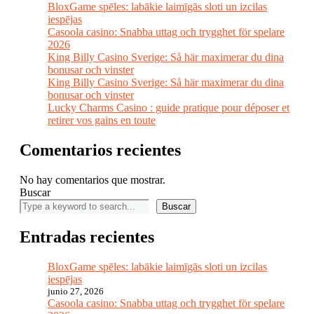
BloxGame spēles: labākie laimīgās sloti un izcilas
iespējas
Casoola casino: Snabba uttag och trygghet för spelare
2026
King Billy Casino Sverige: Så här maximerar du dina
bonusar och vinster
King Billy Casino Sverige: Så här maximerar du dina
bonusar och vinster
Lucky Charms Casino : guide pratique pour déposer et
retirer vos gains en toute
Comentarios recientes
No hay comentarios que mostrar.
Buscar
Buscar
Entradas recientes
BloxGame spēles: labākie laimīgās sloti un izcilas
iespējas
junio 27, 2026
Casoola casino: Snabba uttag och trygghet för spelare