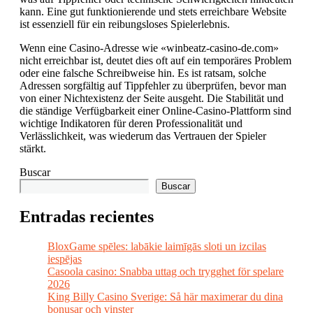
kann. Eine gut funktionierende und stets erreichbare Website
ist essenziell für ein reibungsloses Spielerlebnis.
Wenn eine Casino-Adresse wie «winbeatz-casino-de.com»
nicht erreichbar ist, deutet dies oft auf ein temporäres Problem
oder eine falsche Schreibweise hin. Es ist ratsam, solche
Adressen sorgfältig auf Tippfehler zu überprüfen, bevor man
von einer Nichtexistenz der Seite ausgeht. Die Stabilität und
die ständige Verfügbarkeit einer Online-Casino-Plattform sind
wichtige Indikatoren für deren Professionalität und
Verlässlichkeit, was wiederum das Vertrauen der Spieler
stärkt.
Buscar
Buscar
Entradas recientes
BloxGame spēles: labākie laimīgās sloti un izcilas
iespējas
Casoola casino: Snabba uttag och trygghet för spelare
2026
King Billy Casino Sverige: Så här maximerar du dina
bonusar och vinster