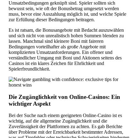
Umsatzbedingungen geknüpft sind. Spieler sollten sich
bewusst sein, wie oft der Bonusbetrag umgesetzt werden
muss, bevor eine Auszahlung möglich ist, und welche Spiele
zur Erfüllung dieser Bedingungen beitragen.
Es ist ratsam, die Bonusangebote mit Bedacht auszuwählen
und sich nicht von unrealistisch hohen Summen blenden zu
lassen. Manchmal sind kleinere Boni mit faireren
Bedingungen vorteilhafter als große Angebote mit
komplizierten Umsatzanforderungen. Ein offener und
verständlicher Umgang mit Boni und Aktionen seitens des
Casinos ist ein klares Zeichen für Ehrlichkeit und
Spielerfreundlichkeit.
Die Zugänglichkeit von Online-Casinos: Ein
wichtiger Aspekt
Bei der Suche nach einem geeigneten Online-Casino ist es
wichtig, auf die allgemeine Zugänglichkeit und die
Zuverlässigkeit der Plattformen zu achten. Es gab Berichte
über Probleme mit der Erreichbarkeit bestimmter Adressen,
was auf Tippfehler oder technische Schwierigkeiten hindeuten