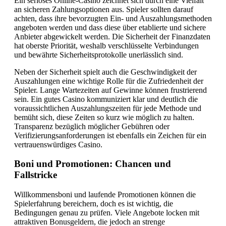
Ein seriöses Online-Casino zeichnet sich durch eine Vielfalt
an sicheren Zahlungsoptionen aus. Spieler sollten darauf
achten, dass ihre bevorzugten Ein- und Auszahlungsmethoden
angeboten werden und dass diese über etablierte und sichere
Anbieter abgewickelt werden. Die Sicherheit der Finanzdaten
hat oberste Priorität, weshalb verschlüsselte Verbindungen
und bewährte Sicherheitsprotokolle unerlässlich sind.
Neben der Sicherheit spielt auch die Geschwindigkeit der
Auszahlungen eine wichtige Rolle für die Zufriedenheit der
Spieler. Lange Wartezeiten auf Gewinne können frustrierend
sein. Ein gutes Casino kommuniziert klar und deutlich die
voraussichtlichen Auszahlungszeiten für jede Methode und
bemüht sich, diese Zeiten so kurz wie möglich zu halten.
Transparenz bezüglich möglicher Gebühren oder
Verifizierungsanforderungen ist ebenfalls ein Zeichen für ein
vertrauenswürdiges Casino.
Boni und Promotionen: Chancen und
Fallstricke
Willkommensboni und laufende Promotionen können die
Spielerfahrung bereichern, doch es ist wichtig, die
Bedingungen genau zu prüfen. Viele Angebote locken mit
attraktiven Bonusgeldern, die jedoch an strenge