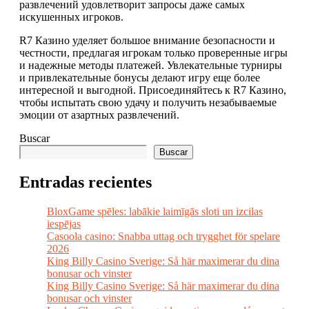
развлечений удовлетворит запросы даже самых
искушенных игроков.
R7 Казино уделяет большое внимание безопасности и
честности, предлагая игрокам только проверенные игры
и надежные методы платежей. Увлекательные турниры
и привлекательные бонусы делают игру еще более
интересной и выгодной. Присоединяйтесь к R7 Казино,
чтобы испытать свою удачу и получить незабываемые
эмоции от азартных развлечений.
Buscar
Buscar
Entradas recientes
BloxGame spēles: labākie laimīgās sloti un izcilas
iespējas
Casoola casino: Snabba uttag och trygghet för spelare
2026
King Billy Casino Sverige: Så här maximerar du dina
bonusar och vinster
King Billy Casino Sverige: Så här maximerar du dina
bonusar och vinster