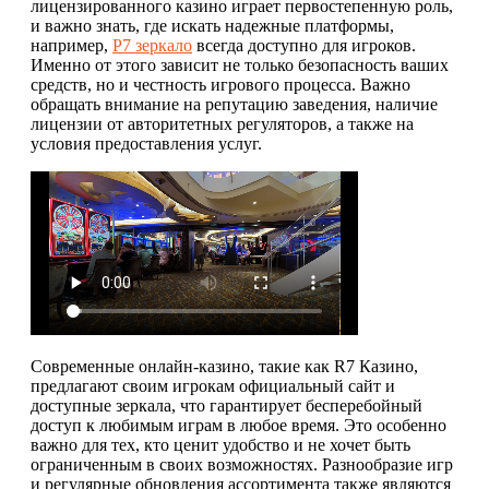
лицензированного казино играет первостепенную роль,
и важно знать, где искать надежные платформы,
например,
Р7 зеркало
всегда доступно для игроков.
Именно от этого зависит не только безопасность ваших
средств, но и честность игрового процесса. Важно
обращать внимание на репутацию заведения, наличие
лицензии от авторитетных регуляторов, а также на
условия предоставления услуг.
Современные онлайн-казино, такие как R7 Казино,
предлагают своим игрокам официальный сайт и
доступные зеркала, что гарантирует бесперебойный
доступ к любимым играм в любое время. Это особенно
важно для тех, кто ценит удобство и не хочет быть
ограниченным в своих возможностях. Разнообразие игр
и регулярные обновления ассортимента также являются