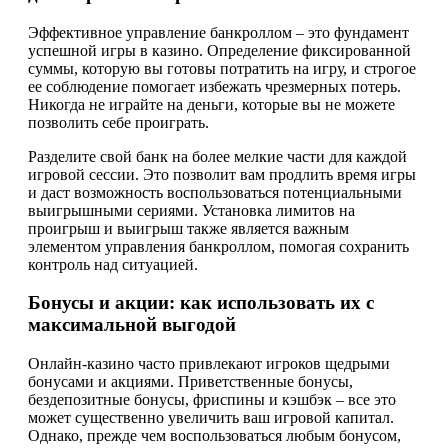
Эффективное управление банкроллом – это фундамент
успешной игры в казино. Определение фиксированной
суммы, которую вы готовы потратить на игру, и строгое
ее соблюдение помогает избежать чрезмерных потерь.
Никогда не играйте на деньги, которые вы не можете
позволить себе проиграть.
Разделите свой банк на более мелкие части для каждой
игровой сессии. Это позволит вам продлить время игры
и даст возможность воспользоваться потенциальными
выигрышными сериями. Установка лимитов на
проигрыш и выигрыш также является важным
элементом управления банкроллом, помогая сохранить
контроль над ситуацией.
Бонусы и акции: как использовать их с
максимальной выгодой
Онлайн-казино часто привлекают игроков щедрыми
бонусами и акциями. Приветственные бонусы,
бездепозитные бонусы, фриспины и кэшбэк – все это
может существенно увеличить ваш игровой капитал.
Однако, прежде чем воспользоваться любым бонусом,