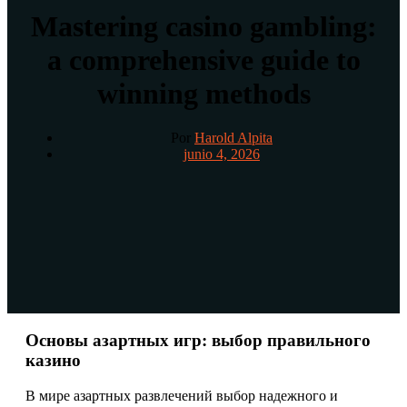
Mastering casino gambling:
a comprehensive guide to
winning methods
Por
Harold Alpita
junio 4, 2026
Основы азартных игр: выбор правильного
казино
В мире азартных развлечений выбор надежного и