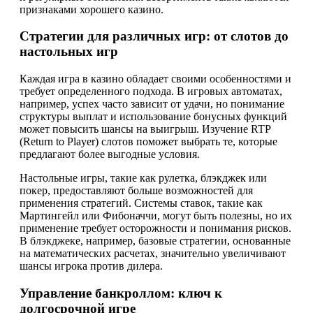
признаками хорошего казино.
Стратегии для различных игр: от слотов до
настольных игр
Каждая игра в казино обладает своими особенностями и
требует определенного подхода. В игровых автоматах,
например, успех часто зависит от удачи, но понимание
структуры выплат и использование бонусных функций
может повысить шансы на выигрыш. Изучение RTP
(Return to Player) слотов поможет выбрать те, которые
предлагают более выгодные условия.
Настольные игры, такие как рулетка, блэкджек или
покер, предоставляют больше возможностей для
применения стратегий. Системы ставок, такие как
Мартингейл или Фибоначчи, могут быть полезны, но их
применение требует осторожности и понимания рисков.
В блэкджеке, например, базовые стратегии, основанные
на математических расчетах, значительно увеличивают
шансы игрока против дилера.
Управление банкроллом: ключ к
долгосрочной игре