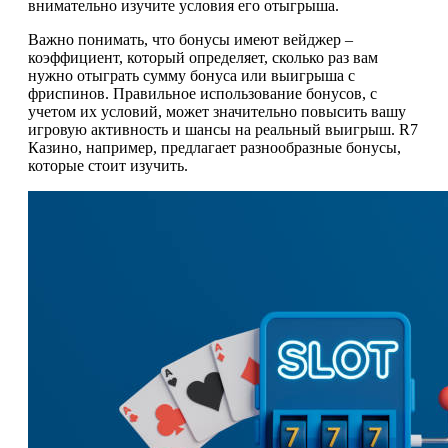
внимательно изучите условия его отыгрыша.
Важно понимать, что бонусы имеют вейджер –
коэффициент, который определяет, сколько раз вам
нужно отыграть сумму бонуса или выигрыша с
фриспинов. Правильное использование бонусов, с
учетом их условий, может значительно повысить вашу
игровую активность и шансы на реальный выигрыш. R7
Казино, например, предлагает разнообразные бонусы,
которые стоит изучить.