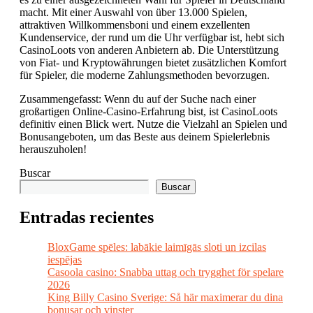
macht. Mit einer Auswahl von über 13.000 Spielen,
attraktiven Willkommensboni und einem exzellenten
Kundenservice, der rund um die Uhr verfügbar ist, hebt sich
CasinoLoots von anderen Anbietern ab. Die Unterstützung
von Fiat- und Kryptowährungen bietet zusätzlichen Komfort
für Spieler, die moderne Zahlungsmethoden bevorzugen.
Zusammengefasst: Wenn du auf der Suche nach einer
großartigen Online-Casino-Erfahrung bist, ist CasinoLoots
definitiv einen Blick wert. Nutze die Vielzahl an Spielen und
Bonusangeboten, um das Beste aus deinem Spielerlebnis
herauszuholen!
Buscar
Buscar
Entradas recientes
BloxGame spēles: labākie laimīgās sloti un izcilas
iespējas
Casoola casino: Snabba uttag och trygghet för spelare
2026
King Billy Casino Sverige: Så här maximerar du dina
bonusar och vinster