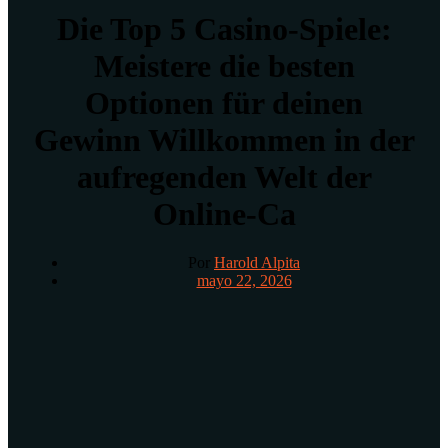
Die Top 5 Casino-Spiele:
Meistere die besten
Optionen für deinen
Gewinn Willkommen in der
aufregenden Welt der
Online-Ca
Por
Harold Alpita
mayo 22, 2026