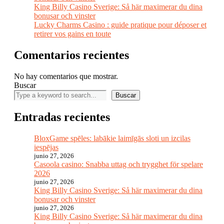
King Billy Casino Sverige: Så här maximerar du dina
bonusar och vinster
Lucky Charms Casino : guide pratique pour déposer et
retirer vos gains en toute
Comentarios recientes
No hay comentarios que mostrar.
Buscar
Buscar
Entradas recientes
BloxGame spēles: labākie laimīgās sloti un izcilas
iespējas
junio 27, 2026
Casoola casino: Snabba uttag och trygghet för spelare
2026
junio 27, 2026
King Billy Casino Sverige: Så här maximerar du dina
bonusar och vinster
junio 27, 2026
King Billy Casino Sverige: Så här maximerar du dina