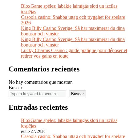
BloxGame spēles: labākie laimīgās sloti un izcilas
iespējas
Casoola casino: Snabba uttag och trygghet för spelare
2026
King Billy Casino Sverige: Så här maximerar du dina
bonusar och vinster
King Billy Casino Sverige: Så här maximerar du dina
bonusar och vinster
Lucky Charms Casino : guide pratique pour déposer et
retirer vos gains en toute
Comentarios recientes
No hay comentarios que mostrar.
Buscar
Buscar
Entradas recientes
BloxGame spēles: labākie laimīgās sloti un izcilas
iespējas
junio 27, 2026
Casoola casino: Snabba uttag och trygghet för spelare