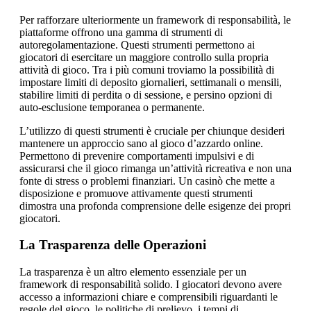
Per rafforzare ulteriormente un framework di responsabilità, le
piattaforme offrono una gamma di strumenti di
autoregolamentazione. Questi strumenti permettono ai
giocatori di esercitare un maggiore controllo sulla propria
attività di gioco. Tra i più comuni troviamo la possibilità di
impostare limiti di deposito giornalieri, settimanali o mensili,
stabilire limiti di perdita o di sessione, e persino opzioni di
auto-esclusione temporanea o permanente.
L’utilizzo di questi strumenti è cruciale per chiunque desideri
mantenere un approccio sano al gioco d’azzardo online.
Permettono di prevenire comportamenti impulsivi e di
assicurarsi che il gioco rimanga un’attività ricreativa e non una
fonte di stress o problemi finanziari. Un casinò che mette a
disposizione e promuove attivamente questi strumenti
dimostra una profonda comprensione delle esigenze dei propri
giocatori.
La Trasparenza delle Operazioni
La trasparenza è un altro elemento essenziale per un
framework di responsabilità solido. I giocatori devono avere
accesso a informazioni chiare e comprensibili riguardanti le
regole del gioco, le politiche di prelievo, i tempi di